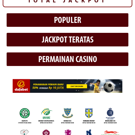
TOTAL JACKPOT
POPULER
JACKPOT TERATAS
PERMAINAN CASINO